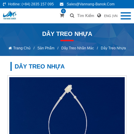
Hotline:
(+84) 2835 157 095
Sales@vannang-Banok.com
0
Tìm Kiếm
ENG
|
VN
DÂY TREO NHỰA
Trang Chủ
/
Sản Phẩm
/
Dây Treo Nhãn Mác
/
Dây Treo Nhựa
DÂY TREO NHỰA