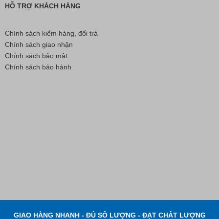
HỖ TRỢ KHÁCH HÀNG
Chính sách kiểm hàng, đổi trả
Chính sách giao nhận
Chính sách bảo mật
Chính sách bảo hành
Bút Đánh Dấu Màu Trắng – ADGER CHAKO ACE
White - A
Liên hệ
GIAO HÀNG NHANH - ĐỦ SỐ LƯỢNG - ĐẠT CHẤT LƯỢNG