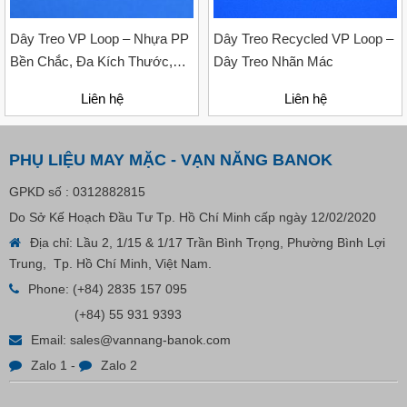
Dây Treo VP Loop – Nhựa PP
Dây Treo Recycled VP Loop –
Bền Chắc, Đa Kích Thước,
Dây Treo Nhãn Mác
Nhiều Màu
Liên hệ
Liên hệ
PHỤ LIỆU MAY MẶC - VẠN NĂNG BANOK
GPKD số : 0312882815
Do Sở Kế Hoạch Đầu Tư Tp. Hồ Chí Minh cấp ngày 12/02/2020
Địa chỉ: Lầu 2, 1/15 & 1/17 Trần Bình Trọng, Phường Bình Lợi
Trung, Tp. Hồ Chí Minh, Việt Nam.
Phone:
(+84) 2835 157 095
Nút Khóa Bằng Nhựa Cord Stopper – Recycled Nylon
(+84) 55 931 9393
Email:
sales@vannang-banok.com
Liên hệ
Zalo 1
-
Zalo 2